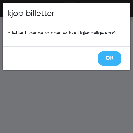
Billettvalg
NO
Logg inn / ny bruker
kjøp billetter
billetter til denne kampen er ikke tilgjengelige ennå
OK